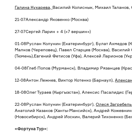
Галина Кухарева,
Василий Колиснык, Михаил Таланов, 
21-07Александр Яковенко (Москва)
27-07Сергей Ларин + 4 («7 вершин»)
01-08Руслан Колунин (Екатеринбург), Булат Ахмедов (К
Малков (Череповец), Павел Старцев (Москва), Василий 
(Тюмень),Евгений Фетисов (Уфа), Алексей Ларионов (Ук
04-08Глеб Попов (Мурманск), Владимир Рязанцев (Кра
12-08Антон Лежнев, Виктор Котенко (Барнаул),
Алексан
18-08Олег Тураев (Кыргызстан), Алексис Пасалидис (Ге
22-08Руслан Колунин (Екатеринбург),
Олеся Загребель
Анатолий Казаков (Ханты-Мансийск), Андрей Кожевник
(Новосибирск), Андрей Иоскин, Валерий Тихоненко (Бел
«Фортуна Тур»: