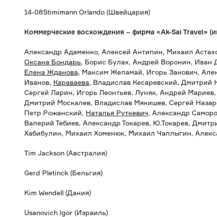
14-08Stimimann Orlando (Швейцария)
Коммерческие восхождения – фирма «
Ak-
Sai
Travel» (
Александр Адаменко, Алексей Антипин, Михаил Астах
Оксана Бондарь
, Борис Булах, Андрей Воронин, Иван
Елена Жданова
, Максим Желамай, Игорь Занович, Але
Иванов,
Караваева
, Владислав Кесаревский, Дмитрий 
Сергей Ларин, Игорь Леонтьев, Луняк, Андрей Мариев
Дмитрий Москалев, Владислав Мякишев, Сергей Назар
Петр Рожанский,
Наталья Руткевич
, Александр Саморо
Валерий Тебиев, Александр Токарев, Ю.Токарев, Дмитр
Хабибулин, Михаил Хоменюк, Михаил Чаплыгин, Алекс
Tim Jackson (Австралия)
Gerd Pletinck (Бельгия)
Kim Wendell (Дания)
Usanovich Igor (Израиль)