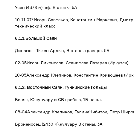
Усен (4378 м), кф. В стены, 5А
10-11.07*Игорь Савельев, Константин Маркевич, Дмитри
технический класс
6.1.1.Большой Саян
Динамо – Тыхен Ардын, В стене, траверс, 5Б
02-05Игорь Лихоносов, Станислав Лазарев (Иркутск)
10-05Александр Клепиков, Константин Кривошеев (Ирк
6.1.2. Восточный Саян. Тункинские Гольцы
Беляк, Ю кулуару и СВ гребню, 1Б не кл.
08-04Александр Клепиков, ГалинаЧибиток, Петр Широк
Броненосец (2430 м),кулуару З стены, 3А