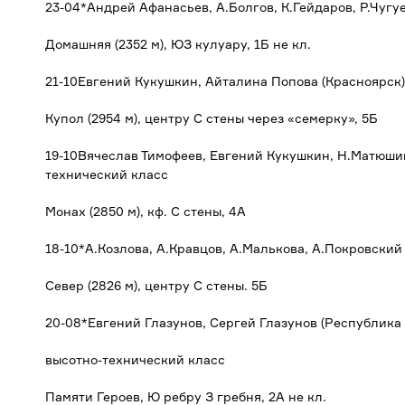
23-04*Андрей Афанасьев, А.Болгов, К.Гейдаров, Р.Чугуе
Домашняя (2352 м), ЮЗ кулуару, 1Б не кл.
21-10Евгений Кукушкин, Айталина Попова (Красноярск)
Купол (2954 м), центру С стены через «семерку», 5Б
19-10Вячеслав Тимофеев, Евгений Кукушкин, Н.Матюшин
технический класс
Монах (2850 м), кф. С стены, 4А
18-10*А.Козлова, А.Кравцов, А.Малькова, А.Покровский
Север (2826 м), центру С стены. 5Б
20-08*Евгений Глазунов, Сергей Глазунов (Республика 
высотно-технический класс
Памяти Героев, Ю ребру З гребня, 2А не кл.