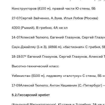
Конструкторов (4100 м), правой части Ю стены, 5Б
27-07Сергей Зайченко, А.Зуев, Илья Лобов (Москва)
4300 (Рыжий), В гребню, 4А не кл
14-07Алексей Тюлюпо, Евгений Глазунов, Сергей Глазу
Саук-Джайляу (1-я З), (4866 м), «бастионам» С гребня, 5
18-19.07* Евгений Глазунов, Сергей Глазунов, Алексей 
Высотно-технический класс
Узбекистан (5100 м), ледовому «галстуку» С стены, 5Б н
17-09Алексей Тюлюпо, Антон Кашевник (С.-Петербург) –
5.2.Гиссарский хребет
(Альпклуб Магнитогорска), Ю стене и З гребню, 3А не к