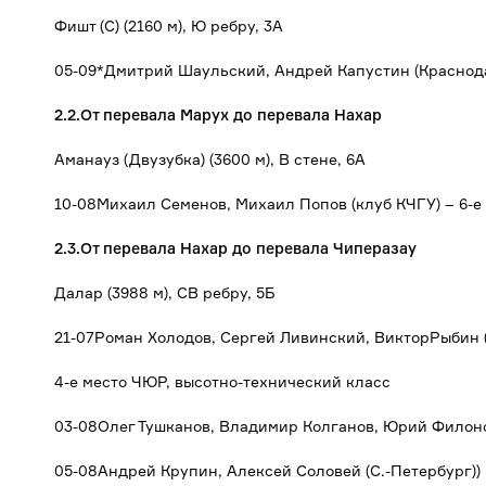
Фишт (С) (2160 м), Ю ребру, 3А
05-09*Дмитрий Шаульский, Андрей Капустин (Краснод
2.2.От перевала Марух до перевала Нахар
Аманауз (Двузубка) (3600 м), В стене, 6А
10-08Михаил Семенов, Михаил Попов (клуб КЧГУ) – 6-е
2.3.От перевала Нахар до перевала Чиперазау
Далар (3988 м), СВ ребру, 5Б
21-07Роман Холодов, Сергей Ливинский, ВикторРыбин 
4-е место ЧЮР, высотно-технический класс
03-08Олег Тушканов, Владимир Колганов, Юрий Филоно
05-08Андрей Крупин, Алексей Соловей (С.-Петербург))