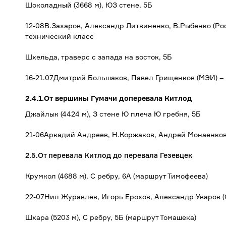
Шоколадный (3668 м), ЮЗ стене, 5Б
12-08В.Захаров, Александр Литвиненко, В.Рыбенко (Рос
технический класс
Шхельда, траверс с запада на восток, 5Б
16-21.07Дмитрий Большаков, Павел Грищенков (МЭИ) – 
2.4.1.От вершины Гумачи доперевала Китлод
Джайлык (4424 м), З стене Ю плеча Ю гребня, 5Б
21-06Аркадий Андреев, Н.Коржаков, Андрей Монаенков
2.5.От перевала Китлод до перевала Гезевцек
Крумкол (4688 м), С ребру, 6А (маршрут Тимофеева)
22-07Нил Журавлев, Игорь Ерохов, Александр Уваров (
Шхара (5203 м), С ребру, 5Б (маршрут Томашека)