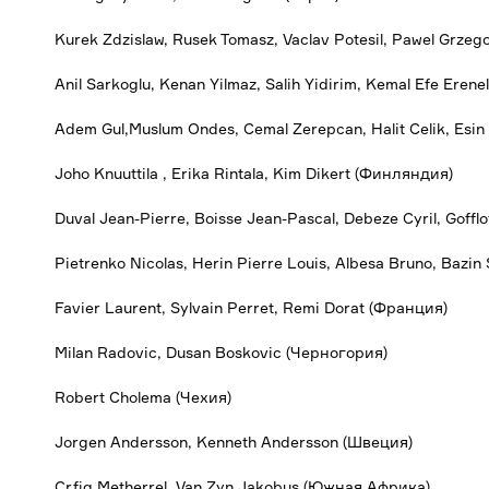
Kurek Zdzislaw, Rusek Tomasz, Vaclav Potesil, Pawel Grzeg
Anil Sarkoglu, Kenan Yilmaz, Salih Yidirim, Kemal Efe Erenel,
Adem Gul,Muslum Ondes, Cemal Zerepcan, Halit Celik, Esin
Joho Knuuttila , Erika Rintala, Kim Dikert (Финляндия)
Duval Jean-Pierre, Boisse Jean-Pascal, Debeze Cyril, Goffl
Pietrenko Nicolas, Herin Pierre Louis, Albesa Bruno, Bazin
Favier Laurent, Sylvain Perret, Remi Dorat (Франция)
Milan Radovic, Dusan Boskovic (Черногория)
Robert Cholema (Чехия)
Jorgen Andersson, Kenneth Andersson (Швеция)
Crfig Metherrel, Van Zyn Jakobus (Южная Африка)