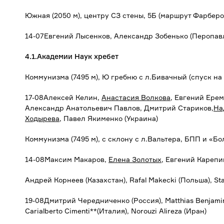
Южная (2050 м), центру СЗ стены, 5Б (маршрут Фарберо
14-07Евгений Лысенков, Александр Зобенько (Перопав
4.1.Академии Наук хребет
Коммунизма (7495 м), Ю гребню с л.Бивачный (спуск на
17-08Алексей Келин,
Анастасия Волкова
, Евгений Ере
Александр Анатольевич Павлов, Дмитрий Стариков,
На
Ходырева
, Павел Якименко (Украина)
Коммунизма (7495 м), с склону с л.Вальтера, БПП и «Б
14-08Максим Макаров,
Елена Золотых
, Евгений Карепи
Андрей Корнеев (Казахстан), Rafal Makecki (Польша), Sta
19-08Дмитрий Чередниченко (Россия), Matthias Benjamin
Carialberto Cimenti**(Италия), Norouzi Alireza (Иран)