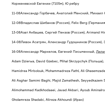
Корженевской Евгении (7105м), Ю ребру
11-08Александр Горбачев, Анатолий Менский, Михаил С
12-08Владислав Шибанов (Россия), Felix Berg (Германия),
13-08Азат Акбашев, Сергей Пензов (Россия), Arimand Hi
14-08Ливон Асатрян, Александр Гудошников (Россия), 
16-08Александр Маркелов, Евгений Письменный,
Лили
Adam Dzierwa, David Gzebec, Mihal Skrzypchyk (Польша), 
Hamidrea Mirbolouk, Mohammadreza Fathl, Ali Ghasemzad
Ali Asghar Samimi Baghi, Majid Zamathesh, Seyyedkazem Si
Alimohammad Kadkhodaaei, Javad Akbari, Ayoub Aminalroa
Gholamreza Shadabi, Alireza Akhoundi (Иран)