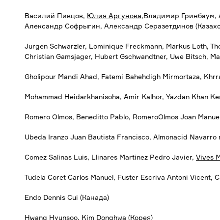
Василий Пивцов,
Юлия Аргунова
,Владимир Гринбаум, 
Александр Софрыгин, Александр Серазетдинов (Казахс
Jurgen Schwarzler, Lominique Freckmann, Markus Loth, Thor
Christian Gamsjager, Hubert Gschwandtner, Uwe Bitsch, M
Gholipour Mandi Ahad, Fatemi Bahehdigh Mirmortaza, Kh
Mohammad Heidarkhanisoha, Amir Kalhor, Yazdan Khan Ken
Romero Olmos, Beneditto Pablo, RomeroOlmos Joan Manuel, 
Ubeda Iranzo Juan Bautista Francisco, Almonacid Navarro r
Comez Salinas Luis, Llinares Martinez Pedro Javier,
Vives 
Tudela Coret Carlos Manuel, Fuster Escriva Antoni Vicent,
Endo Dennis Cui (Канада)
Hwang Hyunsoo, Kim Donghwa (Корея)