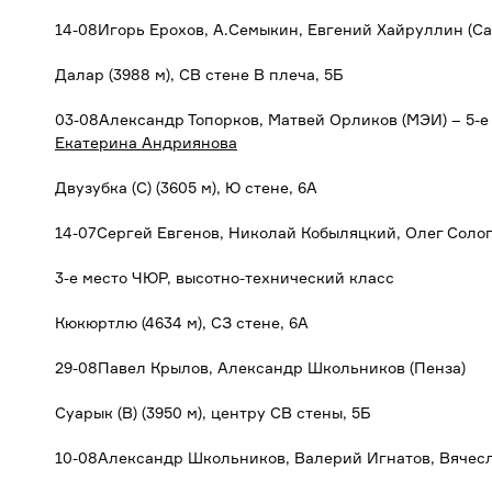
14-08Игорь Ерохов, А.Семыкин, Евгений Хайруллин (Сам
Далар (3988 м), СВ стене В плеча, 5Б
03-08Александр Топорков, Матвей Орликов (МЭИ) – 5-е
Екатерина Андриянова
Двузубка (С) (3605 м), Ю стене, 6А
14-07Сергей Евгенов, Николай Кобыляцкий, Олег Солоп
3-е место ЧЮР, высотно-технический класс
Кюкюртлю (4634 м), СЗ стене, 6А
29-08Павел Крылов, Александр Школьников (Пенза)
Суарык (В) (3950 м), центру СВ стены, 5Б
10-08Александр Школьников, Валерий Игнатов, Вячесл