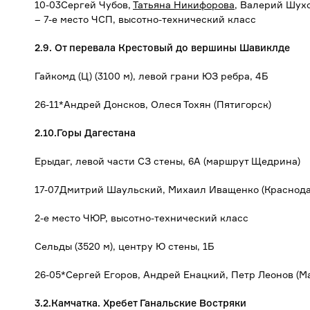
10-03Сергей Чубов,
Татьяна Никифорова
, Валерий Шух
– 7-е место ЧСП, высотно-технический класс
2.9. От перевала Крестовый до вершины Шавиклде
Гайкомд (Ц) (3100 м), левой грани ЮЗ ребра, 4Б
26-11*Андрей Донсков, Олеся Тохян (Пятигорск)
2.10.Горы Дагестана
Ерыдаг, левой части СЗ стены, 6А (маршрут Щедрина)
17-07Дмитрий Шаульский, Михаил Иващенко (Краснодар
2-е место ЧЮР, высотно-технический класс
Сельды (3520 м), центру Ю стены, 1Б
26-05*Сергей Егоров, Андрей Енацкий, Петр Леонов (М
3.2.Камчатка. Хребет Ганальские Востряки