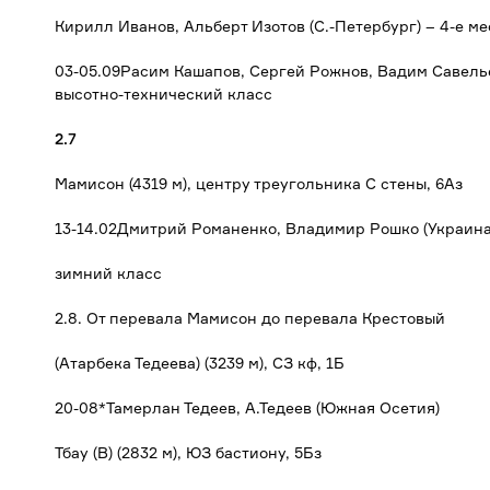
Кирилл Иванов, Альберт Изотов (С.-Петербург) – 4-е м
03-05.09Расим Кашапов, Сергей Рожнов, Вадим Савельев
высотно-технический класс
2.7
Мамисон (4319 м), центру треугольника С стены, 6Аз
13-14.02Дмитрий Романенко, Владимир Рошко (Украина,
зимний класс
2.8. От перевала Мамисон до перевала Крестовый
(Атарбека Тедеева) (3239 м), СЗ кф, 1Б
20-08*Тамерлан Тедеев, А.Тедеев (Южная Осетия)
Тбау (В) (2832 м), ЮЗ бастиону, 5Бз