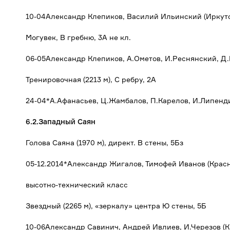
10-04Александр Клепиков, Василий Ильинский (Иркут
Могувек, В гребню, 3А не кл.
06-05Александр Клепиков, А.Ометов, И.Реснянский, Д
Тренировочная (2213 м), С ребру, 2А
24-04*А.Афанасьев, Ц.Жамбалов, П.Карелов, И.Липенди
6.2.Западный Саян
Голова Саяна (1970 м), директ. В стены, 5Бз
05-12.2014*Александр Жигалов, Тимофей Иванов (Красн
высотно-технический класс
Звездный (2265 м), «зеркалу» центра Ю стены, 5Б
10-06Александр Савинич, Андрей Ивлиев, И.Черезов (К