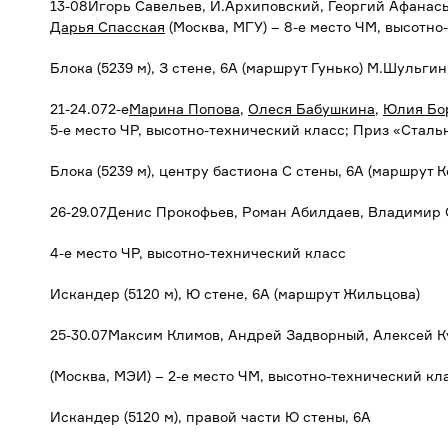
13-08Игорь Савельев, И.Архиповский, Георгий Афанас
Дарья Спасская
(Москва, МГУ) – 8-е место ЧМ, высотно
Блока (5239 м), З стене, 6А (маршрут Гунько) М.Шульгин
21-24.072-е
Марина Попова
,
Олеся Бабушкина
,
Юлия Бо
5-е место ЧР, высотно-технический класс; Приз «Сталь
Блока (5239 м), центру бастиона С стены, 6А (маршрут 
26-29.07Денис Прокофьев, Роман Абилдаев, Владимир 
4-е место ЧР, высотно-технический класс
Искандер (5120 м), Ю стене, 6А (маршрут Жильцова)
25-30.07Максим Климов, Андрей Задворный, Алексей 
(Москва, МЭИ) – 2-е место ЧМ, высотно-технический кл
Искандер (5120 м), правой части Ю стены, 6А