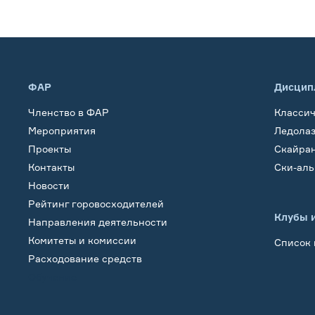
ФАР
Дисцип
Членство в ФАР
Класси
Мероприятия
Ледола
Проекты
Скайра
Контакты
Ски-ал
Новости
Рейтинг горовосходителей
Клубы 
Направления деятельности
Комитеты и комиссии
Список 
Расходование средств
Обучение