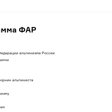
амма ФАР
 Федерации альпинизма России
ршины
ворник альпиниста
низму
ием