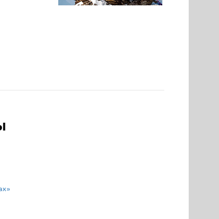
ы
ах»