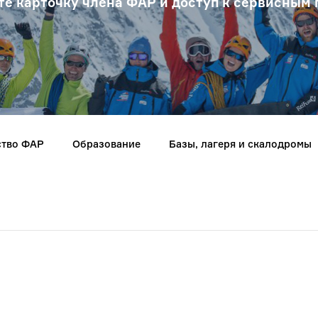
те карточку члена ФАР и доступ к сервисным
ство ФАР
Образование
Базы, лагеря и скалодромы