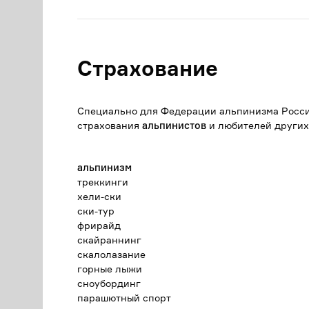
Страхование
Специально для Федерации альпинизма Росс
страхования
альпинистов
и любителей других
альпинизм
треккинги
хели-ски
ски-тур
фрирайд
скайраннинг
скалолазание
горные лыжи
сноубординг
парашютный спорт