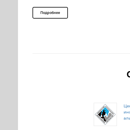
Подробнее
Це
ин
ал