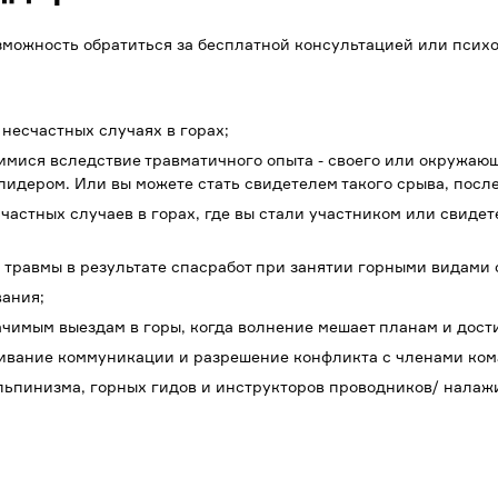
озможность обратиться за бесплатной консультацией или пси
несчастных случаях в горах;
шимися вследствие травматичного опыта - своего или окружаю
лидером. Или вы можете стать свидетелем такого срыва, после
частных случаев в горах, где вы стали участником или свиде
 травмы в результате спасработ при занятии горными видами 
вания;
ачимым выездам в горы, когда волнение мешает планам и дос
живание коммуникации и разрешение конфликта с членами ком
льпинизма, горных гидов и инструкторов проводников/ налаж