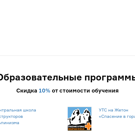
Образовательные программ
Скидка
10%
от стоимости обучения
нтральная школа
УТС на Жетон
структоров
«Спасение в гор
ьпинизма