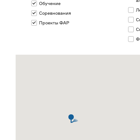
а
Обучение
Л
Соревнования
С
Проекты ФАР
С
Ф