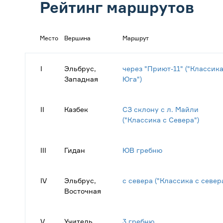
Рейтинг маршрутов
Место
Вершина
Маршрут
I
Эльбрус,
через "Приют-11" ("Классика
Западная
Юга")
II
Казбек
СЗ склону с л. Майли
("Классика с Севера")
III
Гидан
ЮВ гребню
IV
Эльбрус,
с севера ("Классика с север
Восточная
V
Учитель
3 гребню