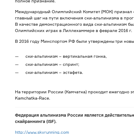
полное признание.
Международный Олимпийский Комитет (МОК) признал 
главный шаг на пути включения ски-альпинизма в про
В качестве демонстрационного вида ски-альпинизм б
Олимпийских играх в Лиллехаммере в феврале 2016 г.
В 2016 году Минспортом РФ были утверждены три нов
ски-альпинизм – вертикальная гонка,
ски-альпинизм – спринт;
ски-альпинизм – эстафета.
На территории России (Камчатка) проходит ежегодно э
Kamchatka-Race.
Федерация альпинизма России является действител
скайраннинга (ISF).
http://www.skyrunning.com