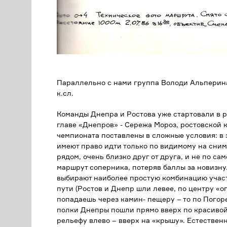
Параллельно с нами группа Володи Альперина
к.сл.
Команды Днепра и Ростова уже стартовали в р
главе «Днепров» - Сережа Мороз, ростовской
чемпионата поставлены в сложные условия: в
имеют право идти только по видимому на сним
рядом, очень близко друг от друга, и не по са
маршрут соперника, потеряв баллы за новизну.
выбирают наиболее простую комбинацию участ
пути (Ростов и Днепр шли левее, по центру «ог
попадаешь через камин- пещеру – то по Погоре
полки Днепры пошли прямо вверх по красивой
рельефу влево – вверх на «крышу». Естественн