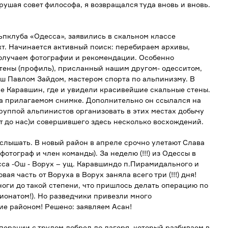
арушая совет философа, я возвращался туда вновь и вновь.
льпклуба «Одесса», заявились в скальном классе
т. Начинается активный поиск: перебираем архивы,
получаем фотографии и рекомендации. Особенно
тены (профиль), присланный нашим другом- одесситом,
Ош Павлом Зайдом, мастером спорта по альпинизму. В
ье Каравшин, где и увидели красивейшие скальные стены.
на прилагаемом снимке. Дополнительно он ссылался на
руппой альпинистов организовать в этих местах добычу
ет до нас)и совершившего здесь несколько восхождений.
услышать. В новый район в апреле срочно улетают Слава
отограф и член команды). За неделю (!!!) из Одессы в
са -Ош - Ворух – ущ. Каравшиндо п.Пирамидального и
я часть от Воруха в Ворух заняла всего три (!!!) дня!
ноги до такой степени, что пришлось делать операцию по
ионатом!). Но разведчики привезли много
ие районом! Решено: заявляем Асан!
перации с трудом добрел до лагеря, который разбиваем в