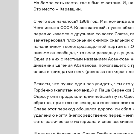
На Земле есть место, где я был счастлив. И, н
Это место – Каравшин.
С чего все началось? 1986 год. Мы, команда а
Чемпионата СССР. Класс заочный, нужен объек
переписываемся с друзьями со всего Союза, 
заинтересовал плохонький снимок скальной с
начальником геологоразведочной партии в г.
письме он сообщал, что вели разведку в ущел
Одна из них с местным названием Асан-Усан 
дневники Евгения Абалакова, помогавшего с г
олова в тридцатые годы (ровно за пятьдесят л
Решаем, что лучше один раз увидеть, чем сто 
Горбенко (капитан команды) и Паша Серенков (ф
Одессу они проделали длиннейший путь: Одес
обратно, при этом пешеходная многокилометрова
Славе этот переход обошелся дорого: он сбил 
удалению ногтя (непосредственно перед Чемп
фотографического материала и свое восхищен
И вот мы в Каравшине. Слава Горбенко после о