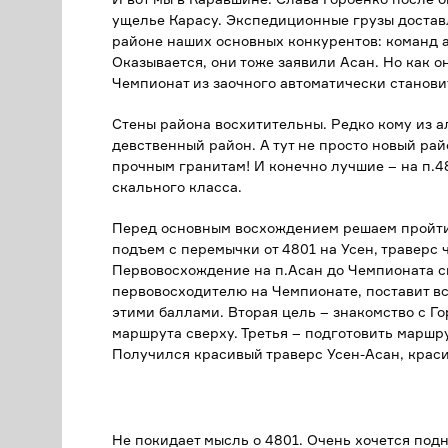
ущелье Карасу. Экспедиционные грузы достав
районе наших основных конкурентов: команд а
Оказывается, они тоже заявили Асан. Но как о
Чемпионат из заочного автоматически станови
Стены района восхитительны. Редко кому из а
девственный район. А тут не просто новый райо
прочным гранитам! И конечно лучшие – на п.48
скального класса.
Перед основным восхождением решаем пройти
подъем с перемычки от 4801 на Усен, траверс ч
Первовосхождение на п.Асан до Чемпионата с
первовосходителю на Чемпионате, поставит вс
этими баллами. Вторая цель – знакомство с Г
маршрута сверху. Третья – подготовить маршру
Получился красивый траверс Усен-Асан, краси
Не покидает мысль о 4801. Очень хочется подн