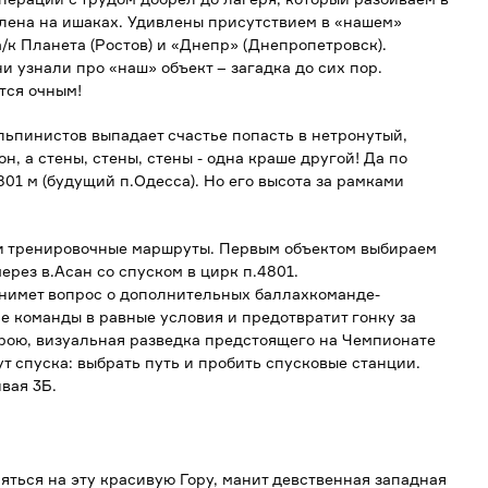
лена на ишаках. Удивлены присутствием в «нашем»
/к Планета (Ростов) и «Днепр» (Днепропетровск).
ни узнали про «наш» объект – загадка до сих пор.
тся очным!
льпинистов выпадает счастье попасть в нетронутый,
н, а стены, стены, стены - одна краше другой! Да по
01 м (будущий п.Одесса). Но его высота за рамками
 тренировочные маршруты. Первым объектом выбираем
ерез в.Асан со спуском в цирк п.4801.
нимет вопрос о дополнительных баллахкоманде-
е команды в равные условия и предотвратит гонку за
орою, визуальная разведка предстоящего на Чемпионате
т спуска: выбрать путь и пробить спусковые станции.
вая 3Б.
яться на эту красивую Гору, манит девственная западная