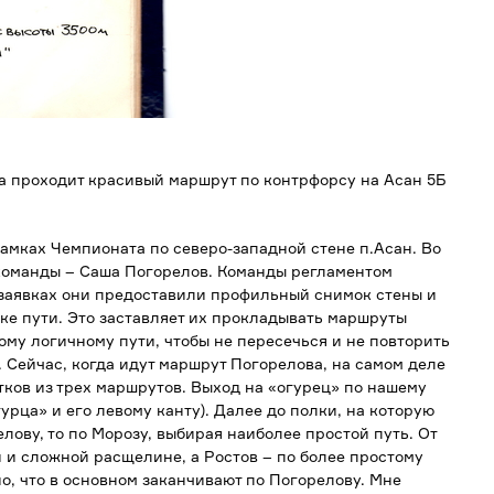
 проходит красивый маршрут по контрфорсу на Асан 5Б
амках Чемпионата по северо-западной стене п.Асан. Во
 команды – Саша Погорелов. Команды регламентом
 заявках они предоставили профильный снимок стены и
ке пути. Это заставляет их прокладывать маршруты
мому логичному пути, чтобы не пересечься и не повторить
 Сейчас, когда идут маршрут Погорелова, на самом деле
ков из трех маршрутов. Выход на «огурец» по нашему
урца» и его левому канту). Далее до полки, на которую
лову, то по Морозу, выбирая наиболее простой путь. От
 и сложной расщелине, а Ростов – по более простому
о, что в основном заканчивают по Погорелову. Мне