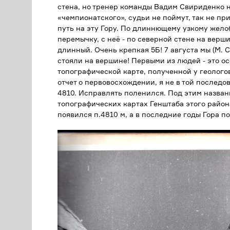
стена, но тренер команды Вадим Свириденко 
«чемпионатского», судьи не поймут, так не п
путь на эту Гору. По длиннющему узкому желоб
перемычку, с неё - по северной стене на вер
длинный. Очень крепкая 5Б! 7 августа мы (М. Си
стояли на вершине! Первыми из людей - это ос
топографической карте, полученной у геолого
отчет о первовосхождении, я не в той послед
4810. Исправлять поленился. Под этим названи
топографических картах Генштаба этого район
появился п.4810 м, а в последние годы Гора п