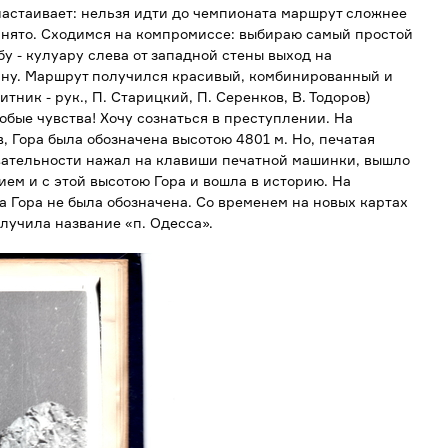
настаивает: нельзя идти до чемпионата маршрут сложнее
ринято. Сходимся на компромиссе: выбираю самый простой
у - кулуару слева от западной стены выход на
шину. Маршрут получился красивый, комбинированный и
тник - рук., П. Старицкий, П. Серенков, В. Тодоров)
обые чувства! Хочу сознаться в преступлении. На
в, Гора была обозначена высотою
4801 м
. Но, печатая
овательности нажал на клавиши печатной машинки, вышло
ем и с этой высотою Гора и вошла в историю. На
а Гора не была обозначена. Со временем на новых картах
олучила название «п. Одесса».