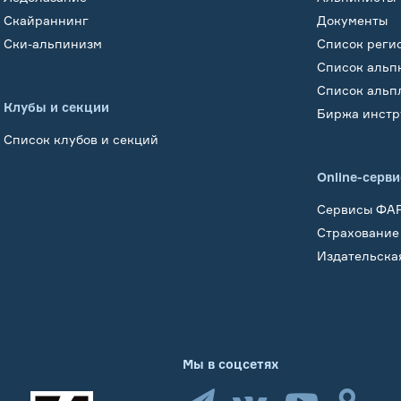
Скайраннинг
Документы
Ски-альпинизм
Список реги
Список альп
Список альп
Клубы и секции
Биржа инстр
Список клубов и секций
Online-серв
Сервисы ФА
Страхование
Издательска
Мы в соцсетях