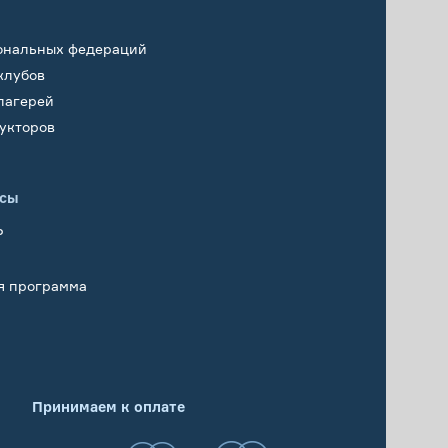
ональных федераций
клубов
лагерей
укторов
исы
Р
я программа
Принимаем к оплате