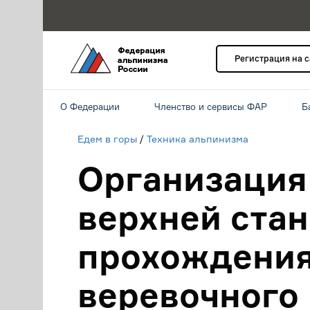
Регистрация на 
О Федерации
Членство и сервисы ФАР
Б
Едем в горы
/
Техника альпинизма
Организация 
верхней ста
прохождения
веревочного