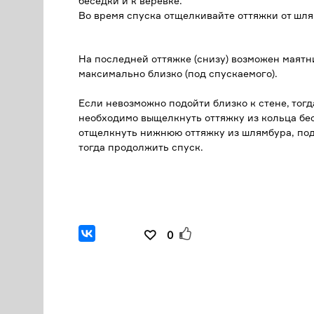
беседки и к веревке.
Во время спуска отщелкивайте оттяжки от шля
На последней оттяжке (снизу) возможен маят
максимально близко (под спускаемого).
Если невозможно подойти близко к стене, то
необходимо выщелкнуть оттяжку из кольца бесе
отщелкнуть нижнюю оттяжку из шлямбура, под
тогда продолжить спуск.
0