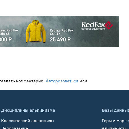
ставлять комментарии.
Авторизоваться
или
Дисциплины альпинизма
Базы данны
Классический альпинизм
Горы и марш
Ледолазание
Альпинисты