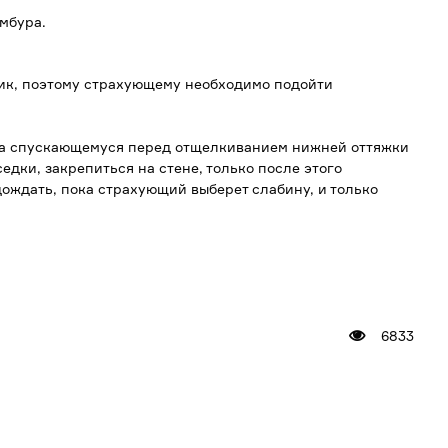
мбура.
ник, поэтому страхующему необходимо подойти
гда спускающемуся перед отщелкиванием нижней оттяжки
дки, закрепиться на стене, только после этого
ождать, пока страхующий выберет слабину, и только
6833