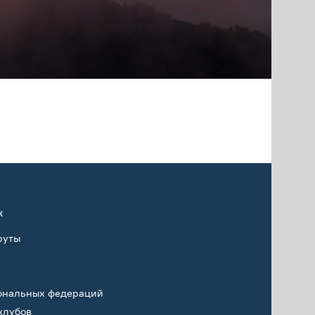
х
руты
ональных федераций
клубов