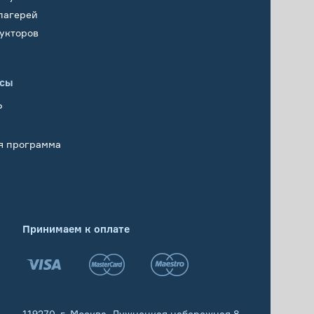
лагерей
укторов
исы
Р
я программа
Принимаем к оплате
119270, г. Москва, Лужнецкая набережная 8,