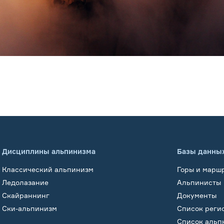
Дисциплины альпинизма
Базы данны
Классический альпинизм
Горы и марш
Ледолазание
Альпинисты
Скайраннинг
Документы
Ски-альпинизм
Список реги
Список альп