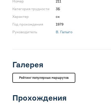
Номер
211
Категория трудности
3Б
Характер
ск
Год прохождения
1979
Руководитель
В. Галыго
Галерея
Рейтинг популярных маршрутов
Прохождения