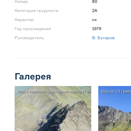
Номер
80
Категория трудности
2А
Характер
ск
Год прохождения
1979
Руководитель
В. Бусаров
Галерея
Вид с вершины Шавтава на маршрут 2А
Вид на СЗ греб