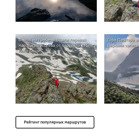
Выход на гребень. Вдали перевал
Гора Пештара в
Караджаш и слева от перевала - Минги
Верхняя запятая
Кёль Баши
Рейтинг популярных маршрутов