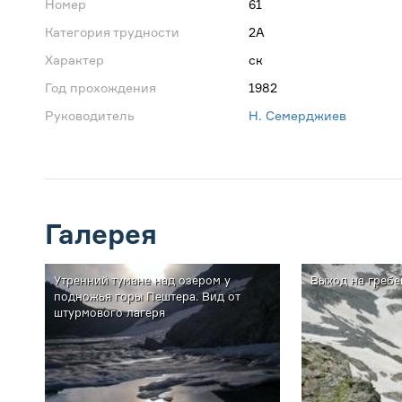
Номер
61
Категория трудности
2А
Характер
ск
Год прохождения
1982
Руководитель
Н. Семерджиев
Галерея
Утренний тумане над озером у
Выход на гребе
подножья горы Пештера. Вид от
штурмового лагеря