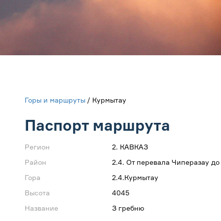
Горы и маршруты
/ Курмытау
Паспорт маршрута
Регион
2. КАВКАЗ
Район
2.4. От перевала Чиперазау д
Гора
2.4.Курмытау
Высота
4045
Название
З гребню