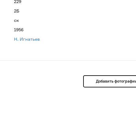
229
2Б
ск
1956
Н. Игнатьев
Добавить фотографи