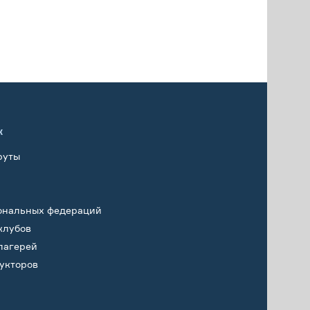
х
руты
ональных федераций
клубов
лагерей
укторов