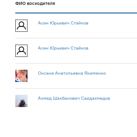
ФИО восходителя
Асен Юрьевич Стайков
Асен Юрьевич Стайков
Оксана Анатольевна Якименко
Ахмед Шахбанович Саидахмедов