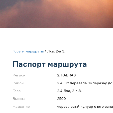
Горы и маршруты
/ Лха, 2-я З.
Паспорт маршрута
Регион
2. КАВКАЗ
Район
2.4. От перевала Чиперазау д
Гора
2.4.Лха, 2-я З.
Высота
2500
Название
через левый кулуар с юго-зап