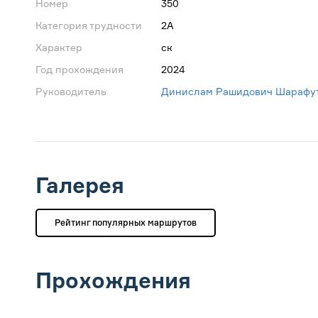
Номер
350
Категория трудности
2А
Характер
ск
Год прохождения
2024
Руководитель
Динислам Рашидович Шарафу
Галерея
Рейтинг популярных маршрутов
Прохождения