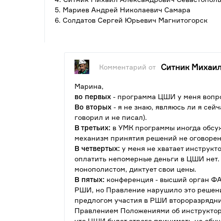
5. Мариев Андрей Николаевич Самара
6. Солдатов Сергей Юрьевич Магнитогорск
Ситник Михаи
Комментарий от
Марина,
во первых
- программа ЦШИ у меня вопро
Во вторых
- я не знаю, являюсь ли я сей
говорил и не писал).
В третьих:
в УМК программы иногда обсуж
механизм принятия решений не оговорен 
В четвертых:
у меня не хватает инструкто
оплатить непомерные деньги в ЦШИ нет.
монополистом, диктует свои цены.
В пятых:
конференция - высший орган Ф
РШИ, но Правление нарушило это решен
предлогом участия в РШИ второразрядни
Правлением Положениями об инструкторах
что ЦШИ будет строго принимать на обу