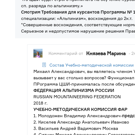
сп. разряда по альпинизму.»
Смотрим Требования для курсантов Программы № 1
специализации: «Альпинизм», восхождения до 2к.т.
"Совершенные восхождения, соответствующие нормам
Серьезное и недопустимое нарушение решения Пра
Князева Марина
Комментарий от
- 2
Состав Учебно-методической комиссии
Михаил Александрович, вы являетесь членом 
вызывает у вас столько вопросов? Функционал 
ПРограмма ЦШИ-принималась после обсужден
ФЕДЕРАЦИЯ
АЛЬПИНИЗМА
РОССИИ
RUSSIAN MOUNTAINEERING FEDERATION
2018 г.
УЧЕБНО-МЕТОДИЧЕСКАЯ КОМИССИЯ ФАР
1. Молодожен Владимир Александрович-
предс
2. Киселев Александр Анатольевич Иваново
3. Васильев Андрей Вадимович Москва
4. Ситник Михаил Александрович Севастопол