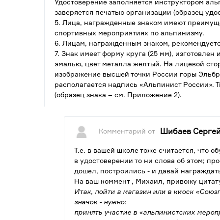
Удостоверение заполняется инструктором ал
заверяется печатью организации (образец удо
5. Лица, награжденные знаком имеют преимущ
спортивных мероприятиях по альпинизму.
6. Лицам, награжденным знаком, рекомендует
7. Знак имеет форму круга (25 мм), изготовлен
эмалью, цвет металла желтый. На лицевой сто
изображение высшей точки России горы Эльбру
располагается надпись «Альпинист России». Т
(образец знака – см. Приложение 2).
Шибаев Серге
Комментарий от
Т.е. в вашей школе тоже считается, что о
в удостоверении то ни слова об этом; про
дошел, построились - и давай награждать
На ваш коммент , Михаил, привожу цитату
Итак, пойти в магазин или в киоск «Союзп
значок - нужно:
принять участие в «альпинистских мероп