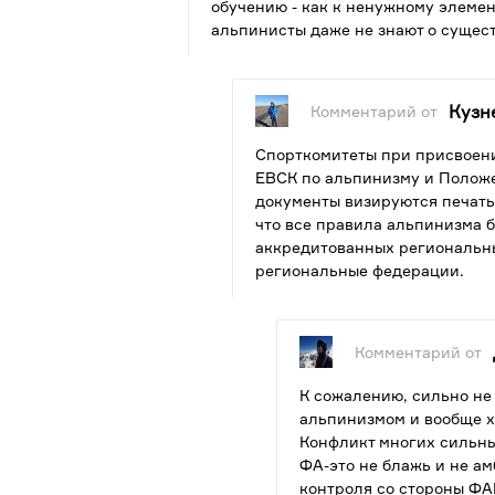
обучению - как к ненужному элеме
альпинисты даже не знают о сущес
Кузн
Комментарий от
Спорткомитеты при присвоен
ЕВСК по альпинизму и Положе
документы визируются печать
что все правила альпинизма б
аккредитованных региональны
региональные федерации.
Комментарий от
К сожалению, сильно не
альпинизмом и вообще х
Конфликт многих сильн
ФА-это не блажь и не ам
контроля со стороны ФА