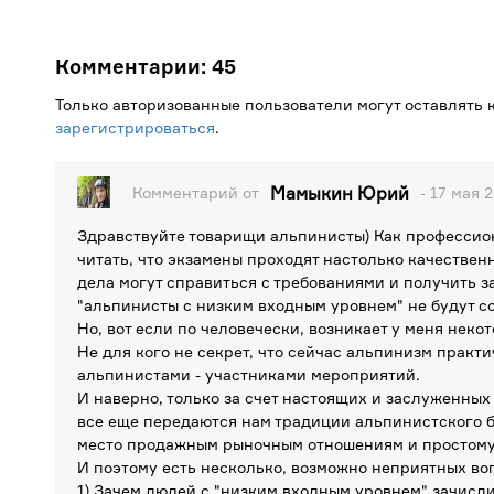
Комментарии:
45
Только авторизованные пользователи могут оставлять
зарегистрироваться
.
Мамыкин Юрий
Комментарий от
- 17 мая 2
Здравствуйте товарищи альпинисты) Как профессио
читать, что экзамены проходят настолько качествен
дела могут справиться с требованиями и получить з
"альпинисты с низким входным уровнем" не будут с
Но, вот если по человечески, возникает у меня неко
Не для кого не секрет, что сейчас альпинизм прак
альпинистами - участниками мероприятий.
И наверно, только за счет настоящих и заслуженных 
все еще передаются нам традиции альпинистского б
место продажным рыночным отношениям и простому 
И поэтому есть несколько, возможно неприятных во
1) Зачем людей с "низким входным уровнем" зачисл