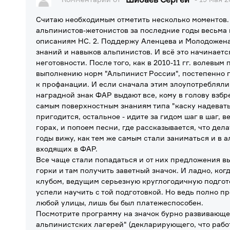
Считаю необходимым отметить несколько моментов. 
альпинистов-жетонистов за последние годы весьма 
описаниям НС. 2. Поддержу Аленцева и Молодожена
знаний и навыков альпинистов. И всё это начинаетс
неготовности. После того, как в 2010-11 гг. волевы
выполнению норм "Альпинист России", постепенно по
к профанации. И если сначала этим злоупотребляли
наградной знак ФАР выдают все, кому в голову взбре
самым поверхностным знаниям типа "каску надевать 
пригодится, остальное - идите за гидом шаг в шаг, в
горах, и попоем песни, где рассказывается, что дела
годы вижу, как тем же самым стали заниматься и в 
входящих в ФАР.
Все чаще стали попадаться и от них предложения в
горки и там получить заветный значок. И ладно, ко
клубом, ведущим серьезную круглогодичную подгото
успели научить с той подготовкой. Но ведь полно п
любой улицы, лишь бы был платежеспособен.
Посмотрите программу на значок бурно развивающе
альпинистских лагерей" (декларирующего, что рабо