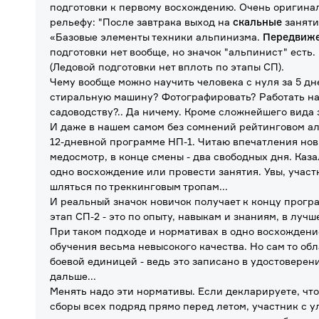
подготовки к первому восхождению. Очень оригина
рельефу: "После завтрака выход на
скальные
заняти
«Базовые элементы техники альпинизма.
Передвиже
подготовки нет вообще, но значок "альпинист" есть.
(Ледовой подготовки нет вплоть по этапы СП).
Чему вообще можно научить человека с нуля за 5 дн
стиральную машину? Фотографировать? Работать на
садоводству?.. Да ничему. Кроме сложнейшего вида 
И даже в нашем самом без сомнений рейтинговом ал
12-дневной программе НП-1. Читаю впечатления нови
медосмотр, в конце смены - два свободных дня. Каз
одно восхождение или провести занятия. Увы, участ
шляться по треккинговым тропам...
И реальный значок новичок получает к концу программ
этап СП-2 - это по опыту, навыкам и знаниям, в лучш
При таком подходе и нормативах в одно восхождени
обучения весьма невысокого качества. Но сам то обл
боевой единицей - ведь это записано в удостоверен
дальше...
Менять надо эти нормативы. Если декларируете, чт
сборы всех подряд прямо перед летом, участник с у