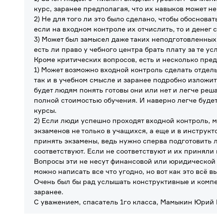
курс, заранее предполагая, что их навыков может н
2) Не для того ли это было сделано, чтобы обоснова
если на входном контроле их отчислить, то и денег с
3) Может был замысел даже таких неподготовленных 
есть ли право у чебного центра брать плату за те ус
Кроме критических вопросов, есть и несколько пре
1) Может возможно входной контроль сделать отдел
так и в учебном смысле и заранее подробно изложить
будет людям понять готовы они или нет и легче реш
полной стоимостью обучения. И наверно легче буде
курсы.
2) Если люди успешно проходят входной контроль, м
экзаменов не только в учащихся, а еще и в инструк
принять экзамены, ведь нужно сперва подготовить лю
соответствуют. Если не соответствуют и их приняли 
Вопросы эти не несут финансовой или юридической н
можно написать все что угодно, но вот как это всё 
Очень был бы рад услышать конструктивные и комп
заранее.
С уважением, спасатель 1го класса, Мамыкин Юрий