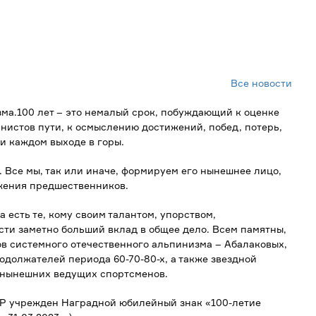
Все новости
ма.100 лет – это немалый срок, побуждающий к оценке
истов пути, к осмыслению достижений, побед, потерь,
ри каждом выходе в горы.
. Все мы, так или иначе, формируем его нынешнее лицо,
ижения предшественников.
есть те, кому своим талантом, упорством,
ести заметно больший вклад в общее дело. Всем памятны,
ов системного отечественного альпинизма – Абалаковых,
одолжателей периода 60-70-80-х, а также звездной
 и нынешних ведущих спортсменов.
АР учрежден Наградной юбилейный знак «100-летие