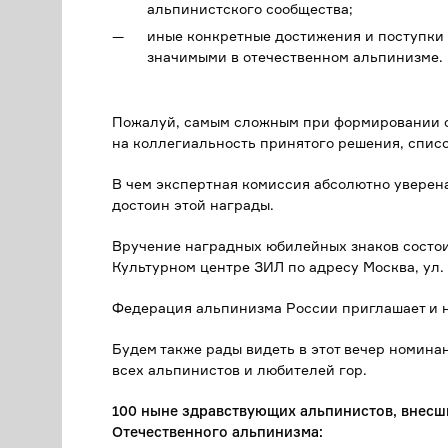
альпинистского сообщества;
иные конкретные достижения и поступки
значимыми в отечественном альпинизме.
Пожалуй, самым сложным при формировании сп
на коллегиальность принятого решения, списо
В чем экспертная комиссия абсолютно уверена, т
достоин этой награды.
Вручение наградных юбилейных знаков состои
Культурном центре ЗИЛ по адресу Москва, ул. В
Федерация альпинизма России приглашает и н
Будем также рады видеть в этот вечер номина
всех альпинистов и любителей гор.
100 ныне здравствующих альпинистов, внесш
Отечественного альпинизма: