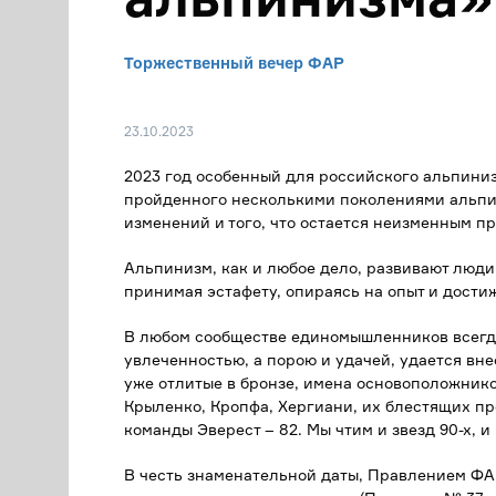
Торжественный вечер ФАР
23.10.2023
2023 год особенный для российского альпиниз
пройденного несколькими поколениями альпин
изменений и того, что остается неизменным п
Альпинизм, как и любое дело, развивают люди
принимая эстафету, опираясь на опыт и дост
В любом сообществе единомышленников всегда 
увлеченностью, а порою и удачей, удается вн
уже отлитые в бронзе, имена основоположник
Крыленко, Кропфа, Хергиани, их блестящих пр
команды Эверест – 82. Мы чтим и звезд 90-х,
В честь знаменательной даты, Правлением Ф