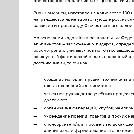
отечественного альпинизма» (Протокол № 37 от 
Знак номерной, изготовлен в количестве 100 
награждаются ныне здравствующие российски
развитие и пропаганду Отечественного альпи
На основании ходатайств региональных Феде
альпинистов – заслуженных лидеров, определ
рассмотрении, учитывались не только выдающи
совокупный фактический вклад, внесенный в 
достижениями, такой как:
создание методик, правил, техник альпи
новых поколений альпинистов;
успешное руководство учебным процессо
долгих лет;
организация федераций, клубов, чемпион
учреждение премий, грантов и прочих на
спонсорская и/или просветительская дея
альпинизма и формирование его положите