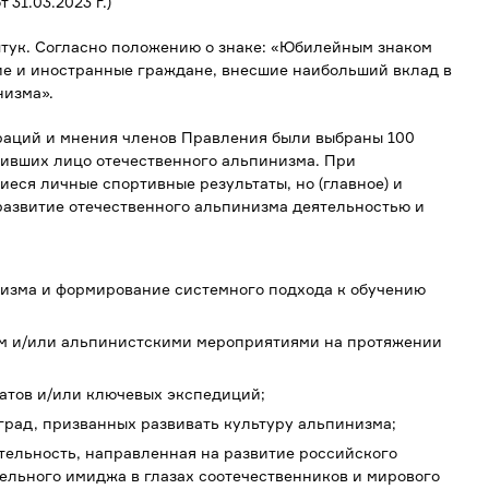
31.03.2023 г.)
штук. Согласно положению о знаке: «Юбилейным знаком
е и иностранные граждане, внесшие наибольший вклад в
низма».
раций и мнения членов Правления были выбраны 100
ивших лицо отечественного альпинизма. При
еся личные спортивные результаты, но (главное) и
развитие отечественного альпинизма деятельностью и
низма и формирование системного подхода к обучению
м и/или альпинистскими мероприятиями на протяжении
атов и/или ключевых экспедиций;
град, призванных развивать культуру альпинизма;
тельность, направленная на развитие российского
льного имиджа в глазах соотечественников и мирового