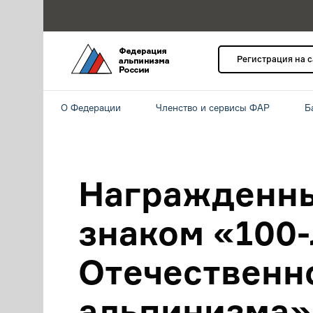
Регистрация на 
О Федерации
Членство и сервисы ФАР
Б
Награжденн
знаком «100
Отечественн
альпинизма»