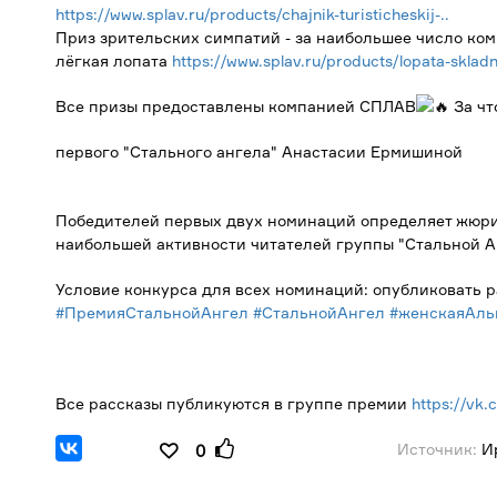
https://www.splav.ru/products/chajnik-turisticheskij-..
Приз зрительских симпатий - за наибольшее число ком
лёгкая лопата
https://www.splav.ru/products/lopata-sklad
Все призы предоставлены компанией СПЛАВ
За чт
первого "Стального ангела" Анастасии Ермишиной
Победителей первых двух номинаций определяет жюри,
наибольшей активности читателей группы "Стальной А
Условие конкурса для всех номинаций: опубликовать ра
#ПремияСтальнойАнгел
#СтальнойАнгел
#женскаяАль
Все рассказы публикуются в группе премии
https://vk.
Источник:
Ир
0