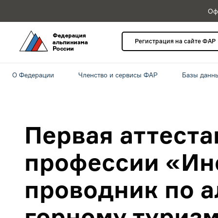
Оф
Регистрация на сайте ФАР
О Федерации
Членство и сервисы ФАР
Базы данн
Первая аттеста
профессии «Ин
проводник по а
горному туризм