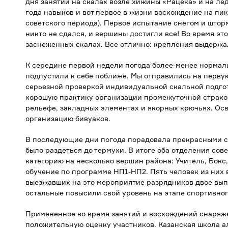
дня занятий на скалах возле хижины «Рацека» и на ле
года навыков и вот первое в жизни восхождение на пи
советского периода). Первое испытание снегом и штор
никто не сдался, и вершины достигли все! Во время эт
заснеженных скалах. Все отлично: крепления выдержал
К середине первой недели погода более-менее нормал
подпустили к себе поближе. Мы отправились на первую
серьезной проверкой индивидуальной скальной подгот
хорошую практику организации промежуточной страхов
рельефе, закладных элементах и якорных крючьях. Ос
организацию бивуаков.
В последующие дни погода порадовала прекрасными 
было раздеться до термухи. В итоге оба отделения сов
категорию на несколько вершин района: Учитель, Бокс
обучение по программе НП1-НП2. Пять человек из них
выезжавших на это мероприятие разрядников двое вып
остальные повысили свой уровень на этапе спортивно
Примененное во время занятий и восхождений снаря
положительную оценку участников. Казанская школа а