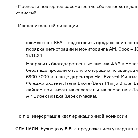
- Провести повторное рассмотрение обстоятельств да
комиссий.
- Исполнительной дирекции:
совместно с ККА – подготовить предложения по 
порядка регистрации и мониторинга АМ. Срок – 
17.11.24.
Направить благодарственные письма ФАР в Непал
блестяще провели опасную операцию по эвакуации
6800-7000 м в лице директора Heli Everest Мингм
Финджо Бхоте и Лакпа Бхоте (Dawa Phinjo Bhote, La
лайном при высотных спасательных операциях Локе
Air Бибек Кхадка (Bibek Khadka).
По п.2. Информация квалификационной комиссии.
СЛУШАЛИ:
Кузнецову Е.В. с предложением утвердить