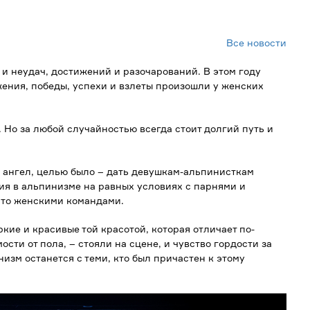
Все новости
 и неудач, достижений и разочарований. В этом году
жения, победы, успехи и взлеты произошли у женских
. Но за любой случайностью всегда стоит долгий путь и
й ангел, целью было – дать девушкам-альпинисткам
ия в альпинизме на равных условиях с парнями и
сто женскими командами.
яркие и красивые той красотой, которая отличает по-
ти от пола, – стояли на сцене, и чувство гордости за
изм останется с теми, кто был причастен к этому