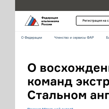
Регистрация на 
О Федерации
Членство и сервисы ФАР
Б
О восхожден
команд экстр
Стальном ан