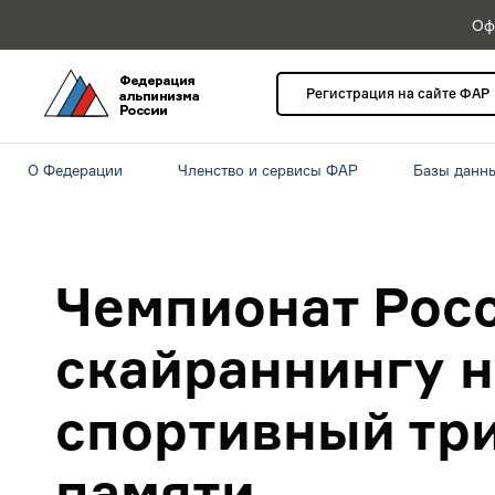
Оф
Регистрация на сайте ФАР
О Федерации
Членство и сервисы ФАР
Базы данн
Чемпионат Рос
скайраннингу н
спортивный тр
памяти