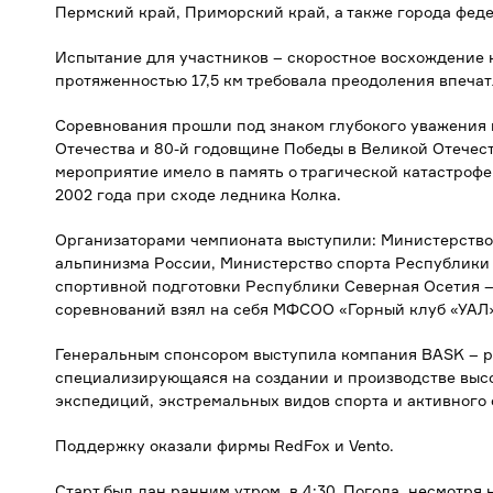
Пермский край, Приморский край, а также города феде
Испытание для участников – скоростное восхождение н
протяженностью 17,5 км требовала преодоления впечат
Соревнования прошли под знаком глубокого уважения
Отечества и 80-й годовщине Победы в Великой Отечест
мероприятие имело в память о трагической катастроф
2002 года при сходе ледника Колка.
Организаторами чемпионата выступили: Министерство
альпинизма России, Министерство спорта Республики
спортивной подготовки Республики Северная Осетия 
соревнований взял на себя МФСОО «Горный клуб «УАЛ»
Генеральным спонсором выступила компания BASK – р
специализирующаяся на создании и производстве выс
экспедиций, экстремальных видов спорта и активного 
Поддержку оказали фирмы RedFox и Vento.
Старт был дан ранним утром, в 4:30. Погода, несмотря 