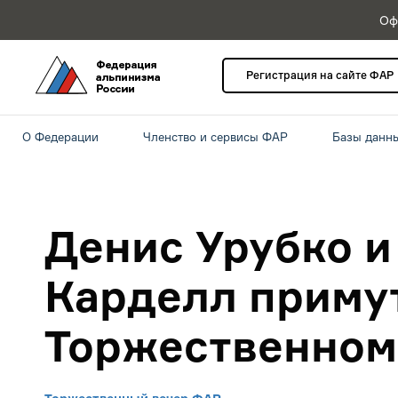
Оф
Регистрация на сайте ФАР
О Федерации
Членство и сервисы ФАР
Базы данн
Денис Урубко и
Карделл примут
Торжественном