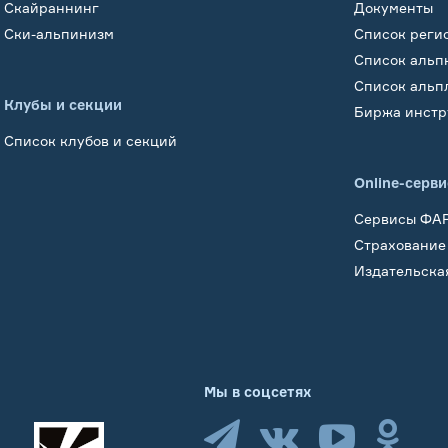
Скайраннинг
Документы
Ски-альпинизм
Список реги
Список альп
Список альп
Клубы и секции
Биржа инстр
Список клубов и секций
Online-серв
Сервисы ФА
Страхование
Издательска
Мы в соцсетях