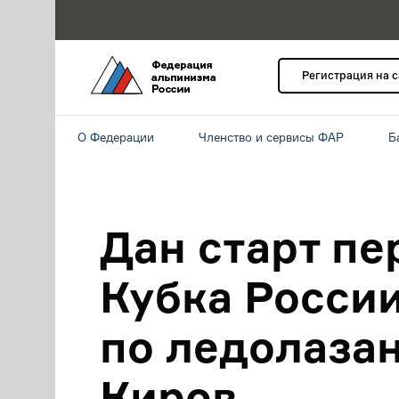
Регистрация на 
О Федерации
Членство и сервисы ФАР
Б
Дан старт пе
Кубка Росси
по ледолаза
Киров