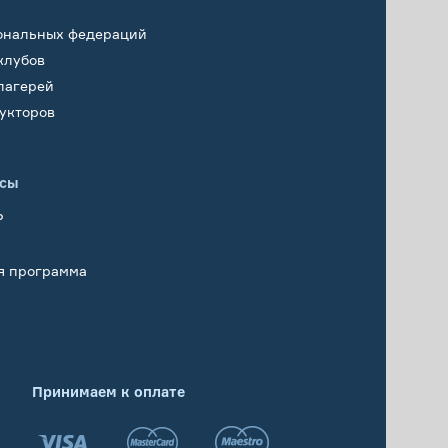
ональных федераций
клубов
лагерей
укторов
исы
Р
я программа
Принимаем к оплате