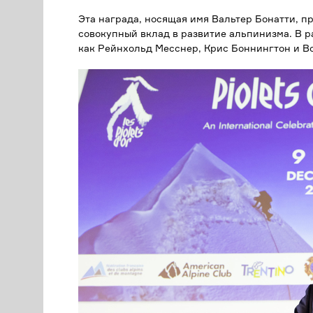
Эта награда, носящая имя
Вальтер Бонатти
, п
совокупный вклад в развитие альпинизма. В р
как
Рейнхольд Месснер
,
Крис Боннингтон
и
В