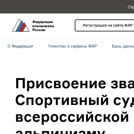
Оф
Регистрация на сайте ФАР
О Федерации
Членство и сервисы ФАР
Базы данн
Присвоение зв
Спортивный су
всероссийской 
альпинизму