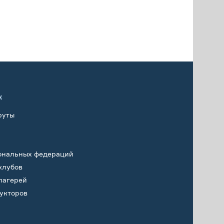
х
руты
ональных федераций
клубов
лагерей
укторов