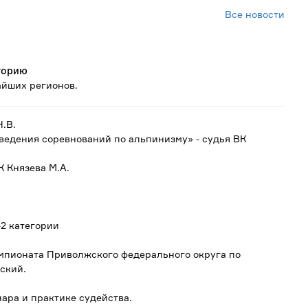
Все новости
горию
айших регионов.
.В.
едения соревнований по альпинизму» - судья ВК
 Князева М.А.
-2 категории
Чемпионата Приволжского федерального округа по
ский.
ра и практике судейства.