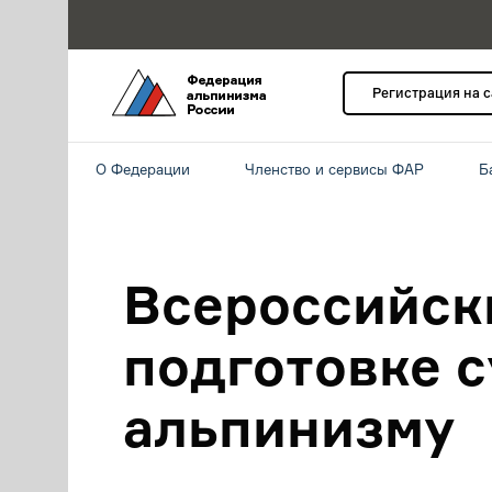
Регистрация на 
О Федерации
Членство и сервисы ФАР
Б
Всероссийск
подготовке с
альпинизму