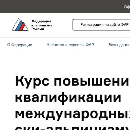
Оф
Регистрация на сайте ФАР
О Федерации
Членство и сервисы ФАР
Базы данн
Курс повышени
квалификации
международных
ски-альпинизм