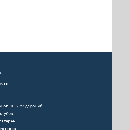
х
руты
ональных федераций
клубов
лагерей
укторов