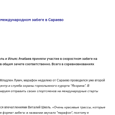
 международном забеге в Сараево
ь и Ильяс Ачабаев приняли участие в скоростном забеге на
в общем зачете соответственно. Всего в соревновнованиях
” Младлен Лукич, марафон недалеко от Сараево проводился уже второй
ентр и служба охраны горнолыжного курорта “Яхорина”. В
нируем отправить своих спортсменов на международные старты
«Очень красивые трассы, которые
тся впечатлениями Виталий Шкель.
формат забега: в названии звучало "марафон", поэтому я