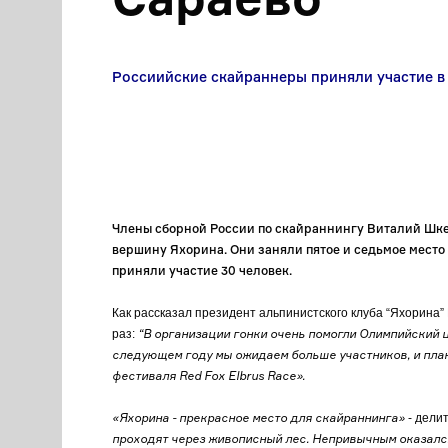
Россиийские скайраннеры приняли участие в
Члены сборной России по скайраннингу Виталий Шкел
вершину Яхорина. Они заняли пятое и седьмое место 
приняли участие 30 человек.
Как рассказал президент альпинистского клуба “Яхорина
“В организации гонки очень помогли Олимпийский ц
раз:
следующем году мы ожидаем больше участников, и пла
фестиваля Red Fox Elbrus Race».
«Яхорина - прекрасное место для скайраннинга»
- дели
проходят через живописный лес. Непривычным оказался 