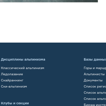
Дисциплины альпинизма
Базы данны
Классический альпинизм
Горы и марш
Ледолазание
Альпинисты
Скайраннинг
Документы
Ски-альпинизм
Список реги
Список альп
Список альп
Клубы и секции
Биржа инстр