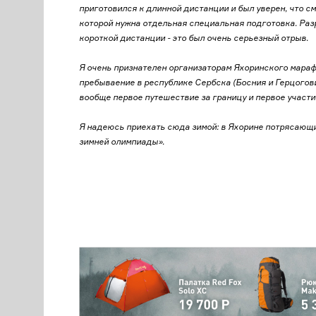
приготовился к длинной дистанции и был уверен, что см
которой нужна отдельная специальная подготовка. Разр
короткой дистанции - это был очень серьезный отрыв.
Я очень признателен организаторам Яхоринского мараф
пребываение в республике Сербска (Босния и Герцогов
вообще первое путешествие за границу и первое участи
Я надеюсь приехать сюда зимой: в Яхорине потрясающ
зимней олимпиады».