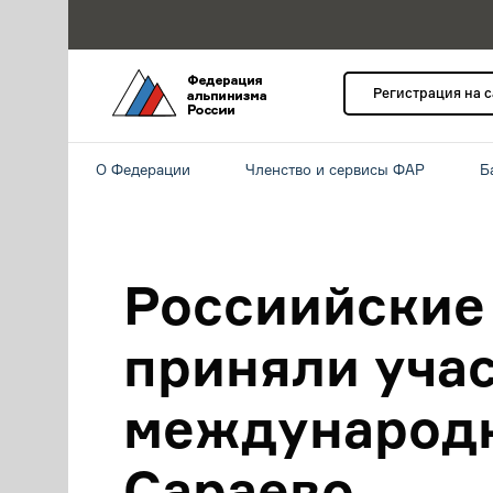
Регистрация на 
О Федерации
Членство и сервисы ФАР
Б
Россиийские
приняли учас
международн
Сараево