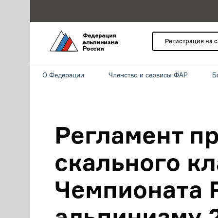
Регистрация на 
О Федерации
Членство и сервисы ФАР
Б
Регламент п
скального кл
Чемпионата 
альпинизму 2