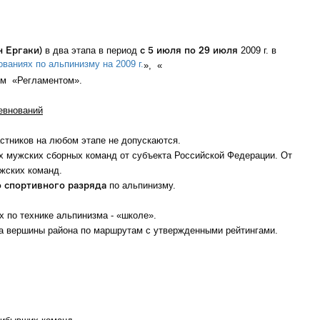
н Ергаки)
с 5 июля по 29 июля
в два этапа в период
2009 г. в
ваниях по альпинизму на 2009 г.
», «
им «Регламентом».
ревнований
стников на любом этапе не допускаются.
х мужских сборных команд от субъекта Российской Федерации. От
жских команд.
о спортивного разряда
по альпинизму.
 по технике альпинизма - «школе».
 вершины района по маршрутам с утвержденными рейтингами.