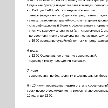
5 июля
на базе «Ергаки» производится регистрация п
Судейская бригада предоставляет командам полную 
- с 15-00 до 19-00 работа мандатной комиссии.
Тренеры (представители) должны представить следу
- заявку, заверенную врачебно–физкультурным диспа
- классификационный билет с оформленным спортивн
- учетную карточку альпиниста (для спортсменов 1 сп
- договор (оригинал) о страховании: несчастных случа
- с 19-00 заседание судейской коллеги с представите
6 июля
- в 12-00 Официальное открытие соревнований;
- переезд к месту проведения «школы».
7 июля
- соревнования по боулдерингу в фестивальном форм
8 - 10 июля
первого этапа
проведение
соревнований
сроки первого восхождения на втором этапе соревно
10 июля до 22-00.