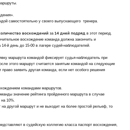
маршруты.
дения».
ндой самостоятельно у своего выпускающего тренера.
количество восхождений
14 дней подряд
за
в этот период.
ючительное восхождение команда должна закончить и
 14-й день до 15-00 в лагере судей-наблюдателей.
вку маршрута командой фиксирует судья-наблюдатель при
осле этого маршрут считается занятым командой на следующие
ет право заявить другая команда, если нет особого решения
охождением командами маршрутов.
оманды значение рейтинга пройденного маршрута в случае
 на 10%.
 на другой маршрут и не выходит на более простой рельеф, то
редставляют в судейскую коллегию класса паспорт восхождения,