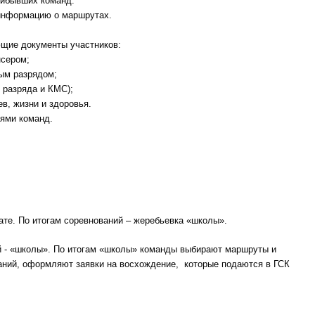
рибывших команд.
информацию о маршрутах.
ющие документы участников:
нсером;
ым разрядом;
. разряда и КМС);
ев, жизни и здоровья.
лями команд.
ате. По итогам соревнований – жеребьевка «школы».
 - «школы». По итогам «школы» команды выбирают маршруты и
ваний, оформляют заявки на восхождение, которые подаются в ГСК