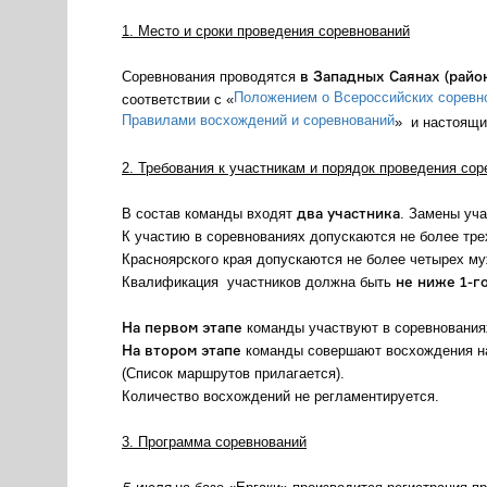
1. Место и сроки проведения соревнований
в Западных Саянах (райо
Соревнования проводятся
Положением о Всероссийских соревно
соответствии с «
Правилами восхождений и соревнований
» и настоящ
2. Требования к участникам и порядок проведения со
два участника
В состав команды входят
. Замены уча
К участию в соревнованиях допускаются не более тре
Красноярского края допускаются не более четырех му
не ниже 1-г
Квалификация участников должна быть
На первом этапе
команды участвуют в соревнованиях
На втором этапе
команды совершают восхождения на
(Список маршрутов прилагается).
Количество восхождений не регламентируется.
3. Программа соревнований