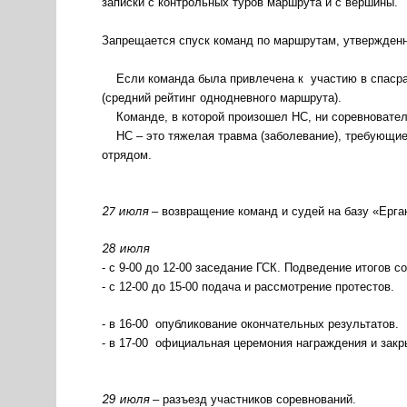
записки с контрольных туров маршрута и с вершины.
Запрещается спуск команд по маршрутам, утвержден
Если команда была привлечена к участию в спасра
(средний рейтинг однодневного маршрута).
Команде, в которой произошел НС, ни соревновател
НС – это тяжелая травма (заболевание), требующие
отрядом.
27 июля
– возвращение команд и судей на базу «Ерга
28 июля
- с 9-00 до 12-00 заседание ГСК. Подведение итогов 
- с 12-00 до 15-00 подача и рассмотрение протестов.
- в 16-00 опубликование окончательных результатов
- в 17-00 официальная церемония награждения и закр
29 июля
– разъезд участников соревнований.