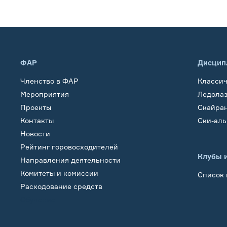
ФАР
Дисцип
Членство в ФАР
Класси
Мероприятия
Ледола
Проекты
Скайра
Контакты
Ски-ал
Новости
Рейтинг горовосходителей
Клубы 
Направления деятельности
Комитеты и комиссии
Список 
Расходование средств
Обучение