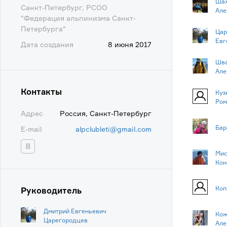
Шах
Санкт-Петербург, РСОО
Але
"Федерация альпинизма Санкт-
Петербурга"
Цар
Евг
Дата создания
8 июня 2017
Шва
Але
Контакты
Куз
Ром
Адрес
Россия, Санкт-Петербург
Бар
E-mail
alpclubleti@gmail.com
Мис
Кон
Коп
Руководитель
Дмитрий Евгеньевич
Кож
Царегородцев
Але