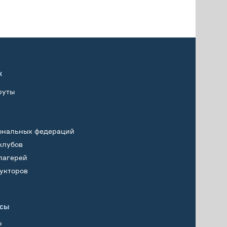
х
руты
ональных федераций
клубов
лагерей
укторов
исы
Р