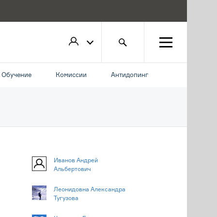
Обучение
Комиссии
Антидопинг
Иванов Андрей
Альбертович
Леонидовна Александра
Тугузова