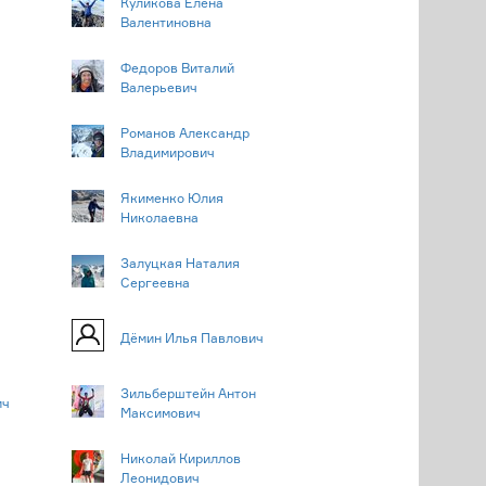
Куликова Елена
Валентиновна
Федоров Виталий
Валерьевич
Романов Александр
Владимирович
Якименко Юлия
Николаевна
Залуцкая Наталия
Сергеевна
Дёмин Илья Павлович
Зильберштейн Антон
ич
Максимович
Николай Кириллов
Леонидович