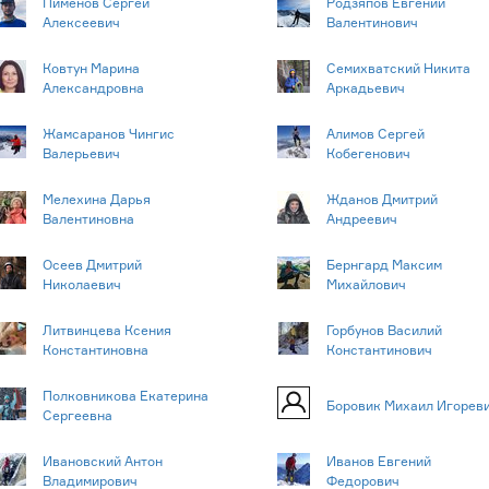
Пименов Сергей
Родзяпов Евгений
Алексеевич
Валентинович
Ковтун Марина
Семихватский Никита
Александровна
Аркадьевич
Жамсаранов Чингис
Алимов Сергей
Валерьевич
Кобегенович
Мелехина Дарья
Жданов Дмитрий
Валентиновна
Андреевич
Осеев Дмитрий
Бернгард Максим
Николаевич
Михайлович
Литвинцева Ксения
Горбунов Василий
Константиновна
Константинович
Полковникова Екатерина
Боровик Михаил Игорев
Сергеевна
Ивановский Антон
Иванов Евгений
Владимирович
Федорович