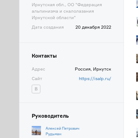
Иркутская обл., ОО "Федерация
альпинизма и скалолазания
Иркутской области"
Дата создания
20 декабря 2022
Контакты
Адрес
Россия, Иркутск
Сайт
https://isalp.ru/
Руководитель
Алексей Петрович
Рудьман