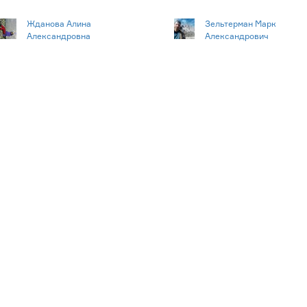
Жданова Алина
Зельтерман Марк
Александровна
Александрович