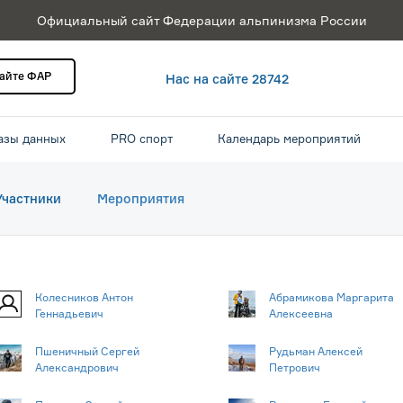
Официальный сайт Федерации альпинизма России
сайте ФАР
Нас на сайте 28742
азы данных
PRO спорт
Календарь мероприятий
Участники
Мероприятия
Колесников Антон
Абрамикова Маргарита
Геннадьевич
Алексеевна
Пшеничный Сергей
Рудьман Алексей
Александрович
Петрович