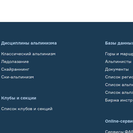
Дисциплины альпинизма
Базы данны
Классический альпинизм
Горы и марш
Ледолазание
Альпинисты
Скайраннинг
Документы
Ски-альпинизм
Список реги
Список альп
Список альп
Клубы и секции
Биржа инстр
Список клубов и секций
Online-серв
Сервисы ФА