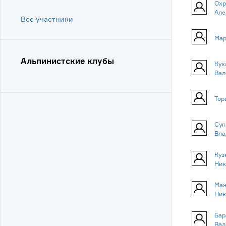
Охр
Але
Все участники
Мар
Альпинистские клубы
Кух
Вал
Тор
Суп
Вла
Куз
Ник
Маж
Ник
Бар
Вал