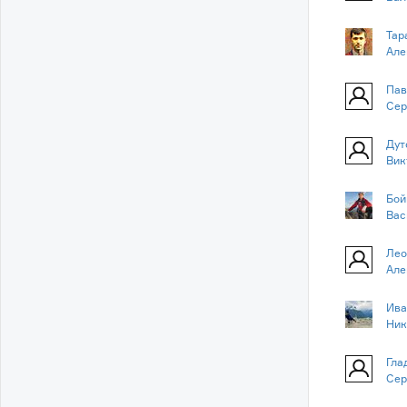
Тар
Але
Пав
Сер
Дут
Вик
Бой
Вас
Лео
Але
Ива
Ник
Гла
Сер