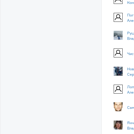
Кон
Пог
Але
Руц
Вла
Чис
Нов
Сер
Лоп
Але
Сам
Янч
Вла