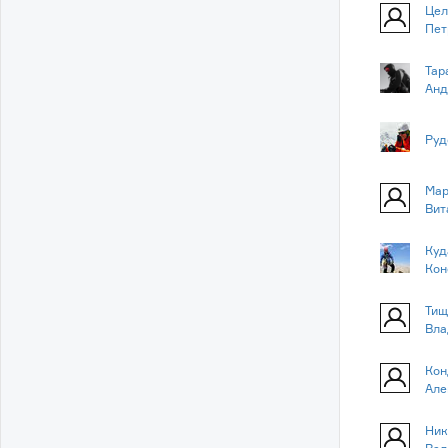
Цел
Пет
Тар
Анд
Руд
Мар
Вит
Куд
Кон
Тищ
Вла
Кон
Але
Ник