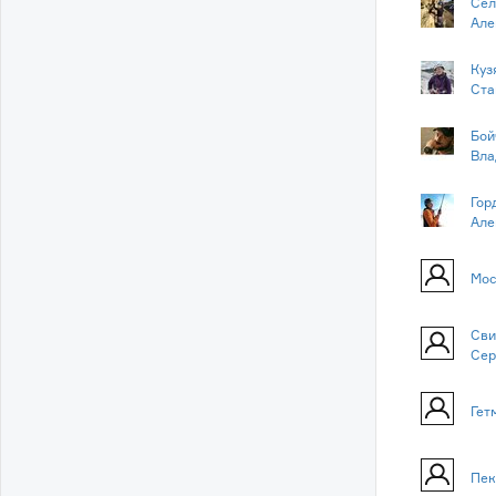
Сел
Але
Куз
Ста
Бой
Вла
Гор
Але
Мос
Сви
Сер
Гет
Пек