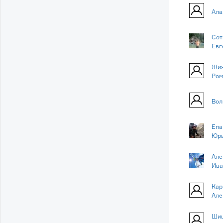
Ала
Сот
Евг
Жиж
Ром
Вол
Епа
Юр
Але
Ива
Кар
Але
Шиш