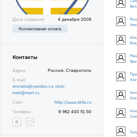
Сем
Вит
Дата создания
4 декабря 2008
Яко
Ник
Коллективная оплата
Иль
Вла
Мих
Контакты
Вик
Адрес
Россия, Ставрополь
При
E-mail
Але
eninstis@yandex.ru; nick-
kobl@mail.ru
Кал
Але
Сайт
http://www.skfa.ru
Али
Телефон
8 962 400 51 50
Сам
Гил