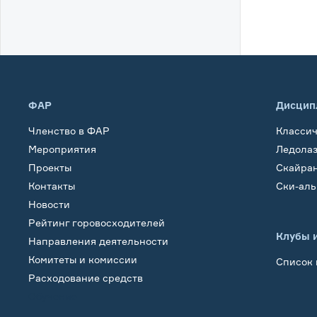
ФАР
Дисцип
Членство в ФАР
Класси
Мероприятия
Ледола
Проекты
Скайра
Контакты
Ски-ал
Новости
Рейтинг горовосходителей
Клубы 
Направления деятельности
Комитеты и комиссии
Список 
Расходование средств
Обучение