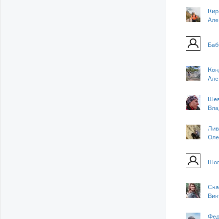
Кир
Але
Баб
Кон
Але
Шев
Вла
Лив
Оле
Шоп
Ска
Вик
Фед