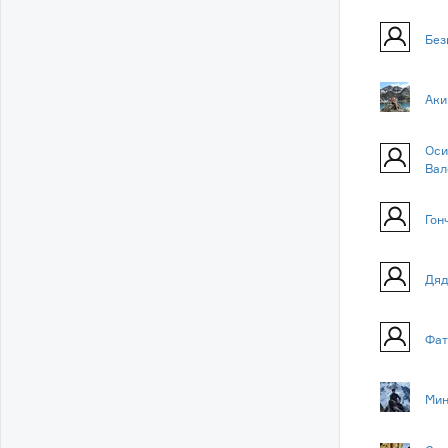
Без
Аки
Оси
Вал
Гон
Дяд
Фат
Мин