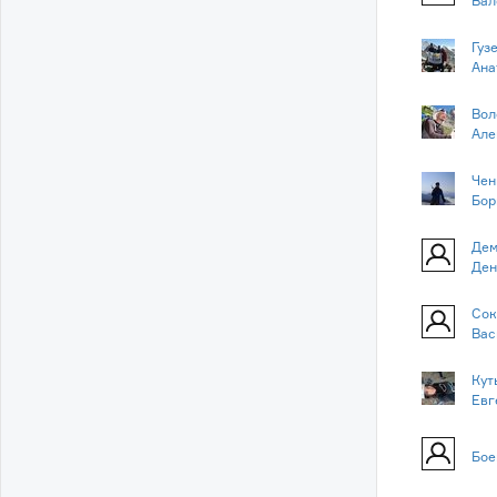
Вал
Гуз
Ана
Вол
Але
Чен
Бор
Дем
Ден
Сок
Вас
Кут
Евг
Бое