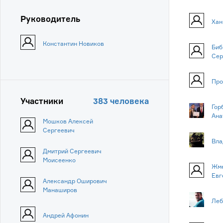
Руководитель
Хан
Константин Новиков
Биб
Сер
Про
Участники
383 человека
Гор
Ана
Мошков Алексей
Сергеевич
Вла
Дмитрий Сергеевич
Моисеенко
Жме
Евг
Александр Оширович
Манаширов
Леб
Андрей Афонин