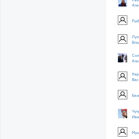
Але
Рыб
Луз
Вла
Сол
Але
Хар
Вас
Без
Чуп
Ива
Мух