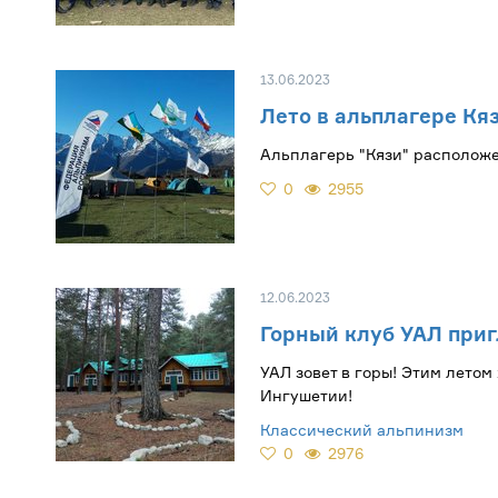
13.06.2023
Лето в альплагере Кяз
Альплагерь "Кязи" расположе
0
2955
12.06.2023
Горный клуб УАЛ приг
УАЛ зовет в горы! Этим летом
Ингушетии!
Классический альпинизм
0
2976