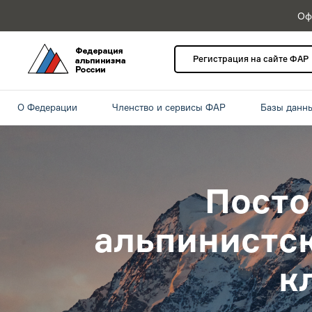
Оф
Регистрация на сайте ФАР
О Федерации
Членство и сервисы ФАР
Базы данн
Посто
альпинистс
к