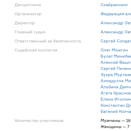
Дисциплина
Скайраннинг
Организатор
Федерация ал
Директор
Александр Ов
Главный судья
Александр Ов
Ответственный за безопасность
Сергей Солда
Судейская коллегия
Олег Можгин
Булат Миниба
Алексей Вашл
Сергей Печен
Зухра Муртаз
Ахмадулла Ми
Альбина Демч
Агата Краснов
Елена Иголки
Константин Д
Евгений Колч
Количество участников
Мужчины — 16
Женщины — 7 