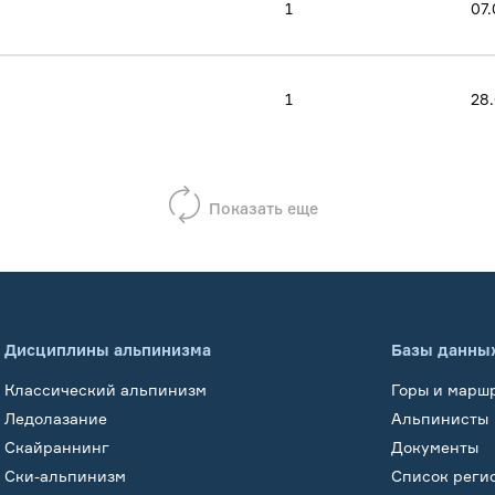
1
07.
1
28
Показать еще
Дисциплины альпинизма
Базы данны
Классический альпинизм
Горы и марш
Ледолазание
Альпинисты
Скайраннинг
Документы
Ски-альпинизм
Список реги