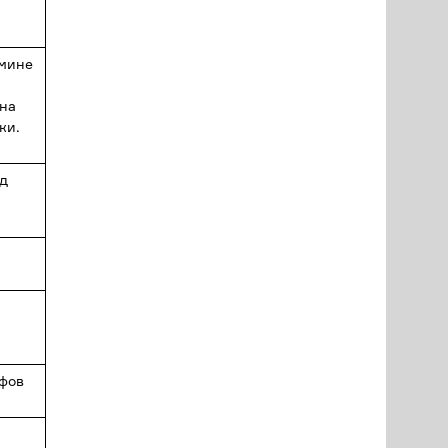
амине
 на
ки.
од
афов