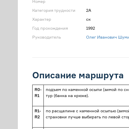
Номер
Категория трудности
2А
Характер
ск
Год прохождения
1992
Руководитель
Олег Иванович Шум
Описание маршрута
R0-
подъем по каменной осыпи (зимой по с
R1
тур (банка на крюке).
R1-
по расщелине с каменной осыпью (зимой 
R2
страховки лучше выбирать по левой сто