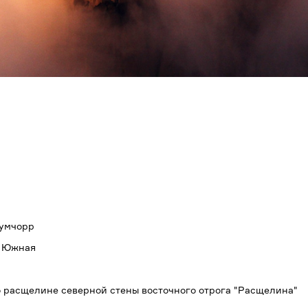
вумчорр
, Южная
о расщелине северной стены восточного отрога "Расщелина"