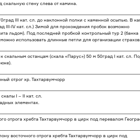
под скальную стену слева от камина.
0град III кат. сл. до наклонной полки с каменной осыпью. В к
д III-IV кат. сл.) Зимой для прохождения пробок возможно
ита льдом). Под последней пробкой контрольный тур 2 (банка
 можно использовать длинные петли для организации страхов
 скальным останцам (скала «Парус») 50 м 50град I кат. сл. П
юке).
точный отрог хр. Тахтарвумчорр
калы I – II кат. сл.
ладных элементах.
го отрога хребта Тахтарвумчорр в цирк под перевалом Геогр
ону восточного отрога хребта Тахтарвумчорр в цирк под