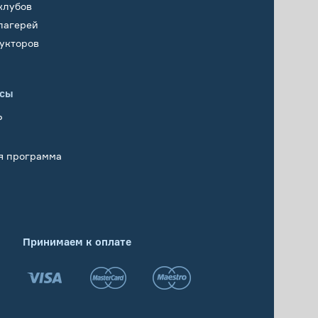
клубов
лагерей
укторов
исы
Р
я программа
Принимаем к оплате