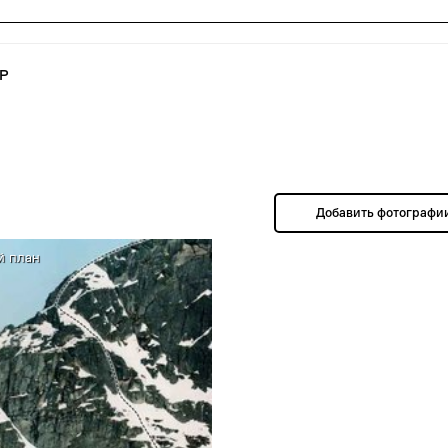
АР
Добавить фотографи
 план