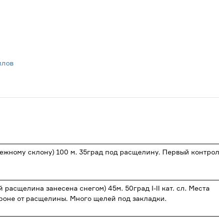
илов
нежному склону) 100 м. 35град под расщелину. Первый контро
расщелина занесена снегом) 45м. 50град I-II кат. сл. Места
роне от расщелины. Много щелей под закладки.