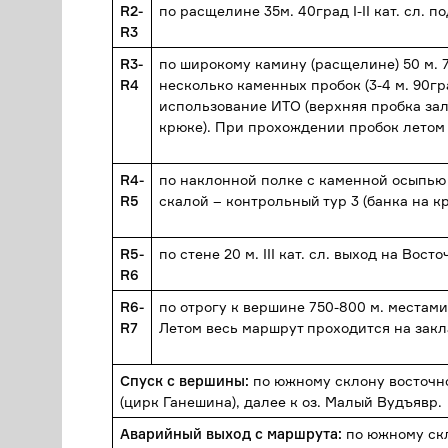
R2-
по расщелине 35м. 40град I-II кат. сл. 
R3
R3-
по широкому камину (расщелине) 50 м. 7
R4
несколько каменных пробок (3-4 м. 90гра
использование ИТО (верхняя пробка зал
крюке). При прохождении пробок летом
R4-
по наклонной полке с каменной осыпью к
R5
скалой – контрольный тур 3 (банка на кр
R5-
по стене 20 м. III кат. сл. выход на Вос
R6
R6-
по отрогу к вершине 750-800 м. местами с
R7
Летом весь маршрут проходится на зак
Спуск с вершины:
по южному склону восточно
(цирк Ганешина), далее к оз. Малый Вудъявр.
Аварийный выход с маршрута:
по южному скл