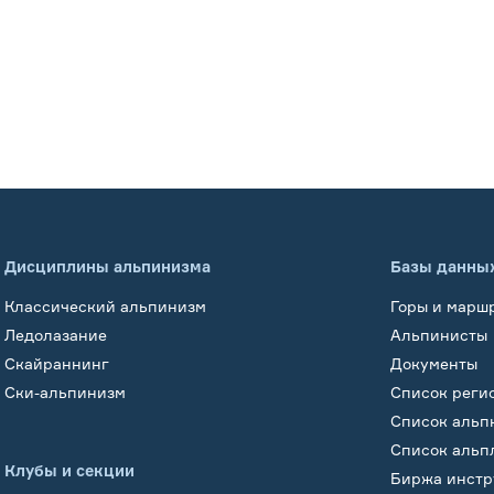
Дисциплины альпинизма
Базы данны
Классический альпинизм
Горы и марш
Ледолазание
Альпинисты
Скайраннинг
Документы
Ски-альпинизм
Список реги
Список альп
Список альп
Клубы и секции
Биржа инстр