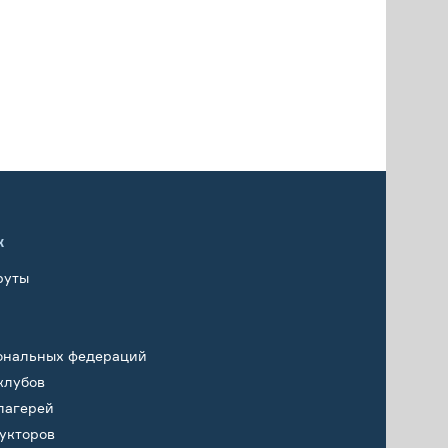
х
руты
ональных федераций
клубов
лагерей
укторов