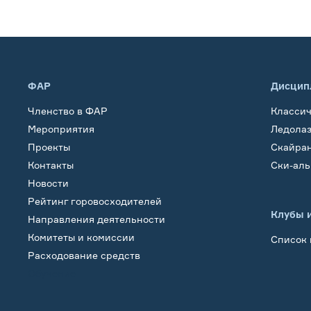
ФАР
Дисцип
Членство в ФАР
Класси
Мероприятия
Ледола
Проекты
Скайра
Контакты
Ски-ал
Новости
Рейтинг горовосходителей
Клубы 
Направления деятельности
Комитеты и комиссии
Список 
Расходование средств
Обучение