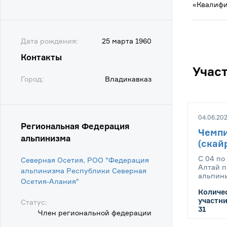
«Квалифи
Дата рождения:
25 марта 1960
Контакты
Учас
Город:
Владикавказ
04.06.202
Региональная Федерация
Чемпи
альпинизма
(скай
С 04 по
Северная Осетия, РОО "Федерация
Алтай п
альпинизма Республики Северная
альпини
Осетия-Алания"
Количе
участни
Статус:
31
Член региональной федерации