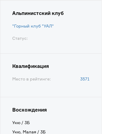
Альпинистский клуб
"Горный клуб "УАЛ"
Статус:
Квалификация
Место в рейтинге:
3571
Восхождения
Укю / 3Б
Укю, Малая / 3Б