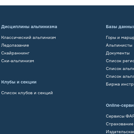
Дисциплины альпинизма
Базы данны
Классический альпинизм
Горы и марш
Ледолазание
Альпинисты
Скайраннинг
Документы
Ски-альпинизм
Список реги
Список альп
Список альп
Клубы и секции
Биржа инстр
Список клубов и секций
Online-серв
Сервисы ФА
Страхование
Издательска