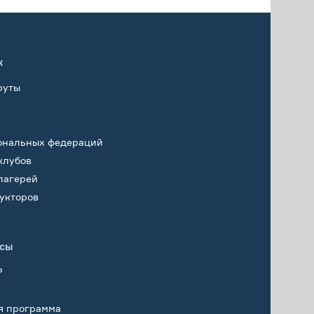
х
руты
ональных федераций
клубов
лагерей
укторов
исы
Р
я программа