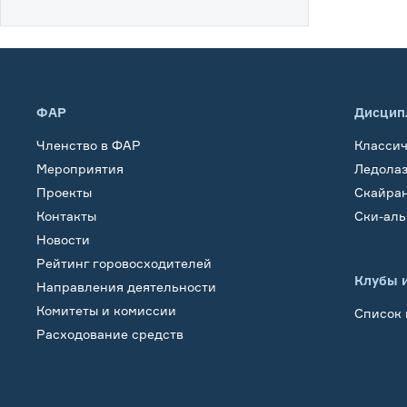
ФАР
Дисцип
Членство в ФАР
Класси
Мероприятия
Ледола
Проекты
Скайра
Контакты
Ски-ал
Новости
Рейтинг горовосходителей
Клубы 
Направления деятельности
Комитеты и комиссии
Список 
Расходование средств
Обучение