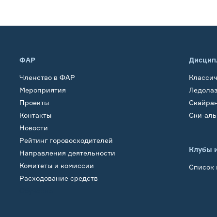
ФАР
Дисцип
Членство в ФАР
Класси
Мероприятия
Ледола
Проекты
Скайра
Контакты
Ски-ал
Новости
Рейтинг горовосходителей
Клубы 
Направления деятельности
Комитеты и комиссии
Список 
Расходование средств
Обучение