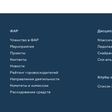
ФАР
Дисцип
Членство в ФАР
Класси
Мероприятия
Ледола
Проекты
Скайра
Контакты
Ски-ал
Новости
Рейтинг горовосходителей
Клубы 
Направления деятельности
Комитеты и комиссии
Список 
Расходование средств
Обучение