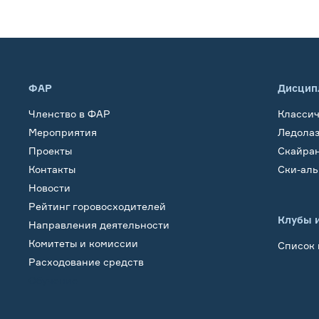
ФАР
Дисцип
Членство в ФАР
Класси
Мероприятия
Ледола
Проекты
Скайра
Контакты
Ски-ал
Новости
Рейтинг горовосходителей
Клубы 
Направления деятельности
Комитеты и комиссии
Список 
Расходование средств
Обучение