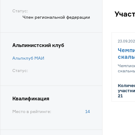
Статус:
Учас
Член региональной федерации
23.09.202
Альпинистский клуб
Чемпи
скал
Альпклуб МАИ
Чемпион
Статус:
скальн
Количе
участни
21
Квалификация
Место в рейтинге:
14