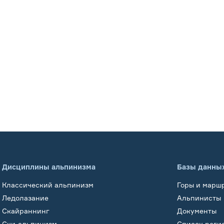
Дисциплины альпинизма
Базы данны
Классический альпинизм
Горы и марш
Ледолазание
Альпинисты
Скайраннинг
Документы
Ски-альпинизм
Список реги