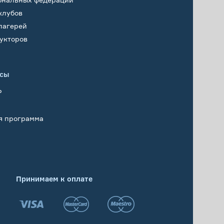
клубов
лагерей
укторов
исы
Р
я программа
Принимаем к оплате